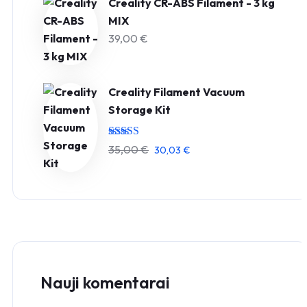
Creality CR-ABS Filament - 3 kg
MIX
39,00
€
Creality Filament Vacuum
Storage Kit
Įvertinimas:
35,00
€
30,03
€
5.00
iš 5
Nauji komentarai