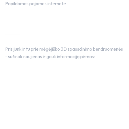
Papildomos pajamos internete
Bendruomenė FB
Prisijunk ir tu prie mėgėjiško 3D spausdinimo bendruomenės
- sužinok naujienas ir gauk informaciją pirmas: