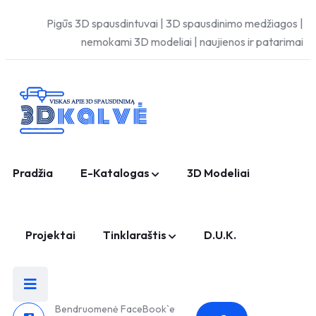
Pigūs 3D spausdintuvai | 3D spausdinimo medžiagos |
nemokami 3D modeliai | naujienos ir patarimai
Pradžia
E-Katalogas
3D Modeliai
Projektai
Tinklaraštis
D.U.K.
Bendruomenė FaceBook`e