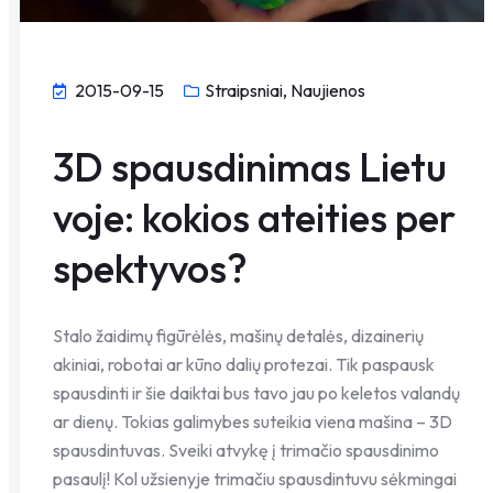
2015-09-15
Straipsniai, Naujienos
3D spausdinimas Lietu
voje: kokios ateities per
spektyvos?
Stalo žaidimų figūrėlės, mašinų detalės, dizainerių
akiniai, robotai ar kūno dalių protezai. Tik paspausk
spausdinti ir šie daiktai bus tavo jau po keletos valandų
ar dienų. Tokias galimybes suteikia viena mašina – 3D
spausdintuvas. Sveiki atvykę į trimačio spausdinimo
pasaulį! Kol užsienyje trimačiu spausdintuvu sėkmingai