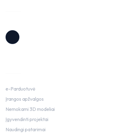
Reklama
Informacija
e-Parduotuvė
Įrangos apžvalgos
Nemokami 3D modeliai
Įgyvendinti projektai
Naudingi patarimai