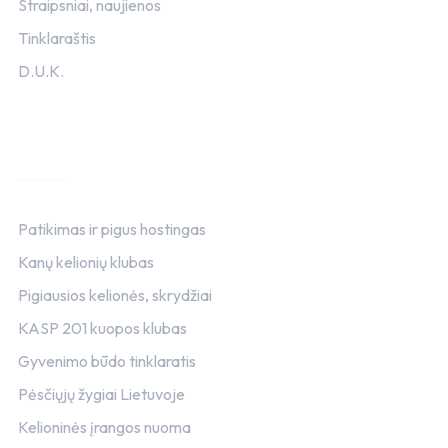
Straipsniai, naujienos
Tinklaraštis
D.U.K.
Rekomenduojame
Patikimas ir pigus hostingas
Kanų kelionių klubas
Pigiausios kelionės, skrydžiai
KASP 201 kuopos klubas
Gyvenimo būdo tinklaratis
Pėsčiųjų žygiai Lietuvoje
Kelioninės įrangos nuoma