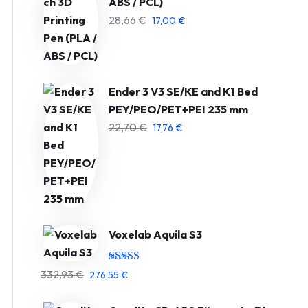
ABS / PCL)
28,66
€
17,00
€
Ender 3 V3 SE/KE and K1 Bed
PEY/PEO/PET+PEI 235 mm
22,70
€
17,76
€
Voxelab Aquila S3
Įvertinimas:
332,93
€
276,55
€
5.00
iš 5