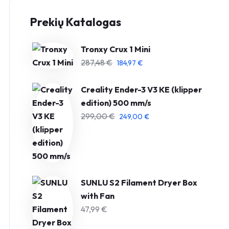
Prekių Katalogas
Tronxy Crux 1 Mini
287,48
€
184,97
€
Creality Ender-3 V3 KE (klipper
edition) 500 mm/s
299,00
€
249,00
€
SUNLU S2 Filament Dryer Box
with Fan
47,99
€