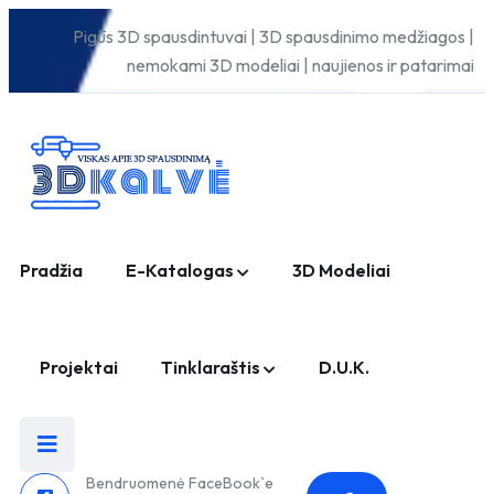
Pigūs 3D spausdintuvai | 3D spausdinimo medžiagos |
nemokami 3D modeliai | naujienos ir patarimai
Pradžia
E-Katalogas
3D Modeliai
Projektai
Tinklaraštis
D.U.K.
Bendruomenė FaceBook`e