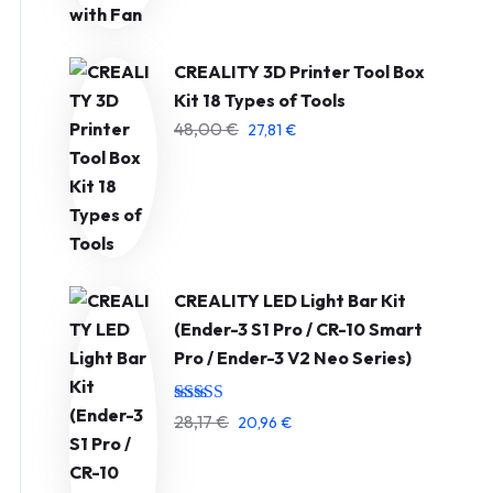
CREALITY 3D Printer Tool Box
Kit 18 Types of Tools
48,00
€
27,81
€
CREALITY LED Light Bar Kit
(Ender-3 S1 Pro / CR-10 Smart
Pro / Ender-3 V2 Neo Series)
Įvertinimas:
28,17
€
20,96
€
5.00
iš 5