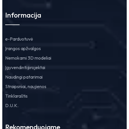
Informacija
e-Parduotuvė
Įrangos apžvalgos
Nemokami 3D modeliai
Įgyvendinti projektai
Naudingi patarimai
Straipsniai, naujienos
Tinklaraštis
D.U.K.
Rekomenduojame