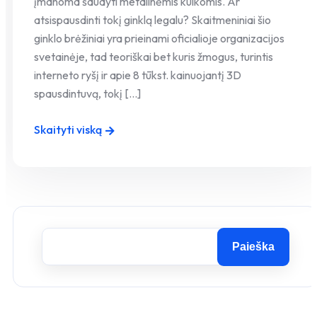
įmanoma šaudyti metalinėmis kulkomis. Ar
atsispausdinti tokį ginklą legalu? Skaitmeniniai šio
ginklo brėžiniai yra prieinami oficialioje organizacijos
svetainėje, tad teoriškai bet kuris žmogus, turintis
interneto ryšį ir apie 8 tūkst. kainuojantį 3D
spausdintuvą, tokį [...]
Skaityti viską
Paieška